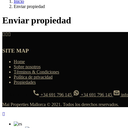
Inicio
Enviar propiedad
Enviar propiedad
SITE MAP
Home
Sobre nosotros
Términos & Condiciones
Política de privacidad
Propiedades
CONTACT US
+34 691 796 145
+34 691 796 145
inf
Mai Properties Mallorca © 2021. Todos los derechos reservados.